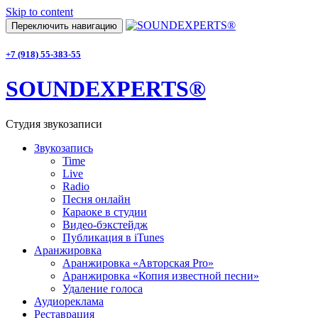
Skip to content
Переключить навигацию
+7 (918) 55-383-55
SOUNDEXPERTS®
Студия звукозаписи
Звукозапись
Time
Live
Radio
Песня онлайн
Караоке в студии
Видео-бэкстейдж
Публикация в iTunes
Аранжировка
Аранжировка «Авторская Pro»
Аранжировка «Копия известной песни»
Удаление голоса
Аудиореклама
Реставрация