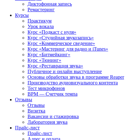
Диктофонная запись
Ремастеринг
Курсы
Практикум
Урок вокала
Курс «Подкаст с нуля»
Курс «Студийная звукозапись»
Курс «Коммерческое сведение»
Курс «Мастеринг для радио и iTunes»
Курс «Битмейкинг»
Курс «Тюнинг»
Курс «Реставрация звука»
Публичное и онлайн выступление
Основы обработки звука в программе Reaper
Производство аудиовизуального контента
Тест микрофонов
BPM — Счетчик темпа
Отзывы
Отзывы
Визитка
Вакансии и стажировка
Лаборатория звука
Прайс-лист
Прайс-лист
Адрес и оплата