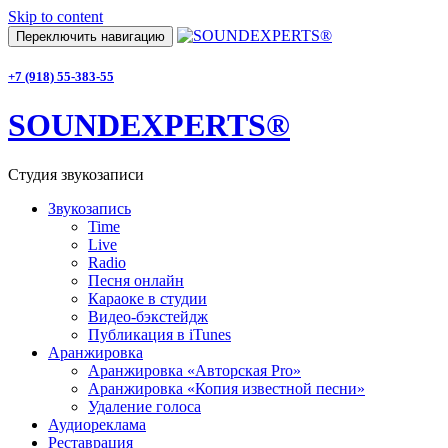
Skip to content
Переключить навигацию
+7 (918) 55-383-55
SOUNDEXPERTS®
Студия звукозаписи
Звукозапись
Time
Live
Radio
Песня онлайн
Караоке в студии
Видео-бэкстейдж
Публикация в iTunes
Аранжировка
Аранжировка «Авторская Pro»
Аранжировка «Копия известной песни»
Удаление голоса
Аудиореклама
Реставрация