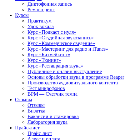
Диктофонная запись
Ремастеринг
Курсы
Практикум
Урок вокала
Курс «Подкаст с нуля»
Курс «Студийная звукозапись»
Курс «Коммерческое сведение»
Курс «Мастеринг для радио и iTunes»
Курс «Битмейкинг»
Курс «Тюнинг»
Курс «Реставрация звука»
Публичное и онлайн выступление
Основы обработки звука в программе Reaper
Производство аудиовизуального контента
Тест микрофонов
BPM — Счетчик темпа
Отзывы
Отзывы
Визитка
Вакансии и стажировка
Лаборатория звука
Прайс-лист
Прайс-лист
Адрес и оплата