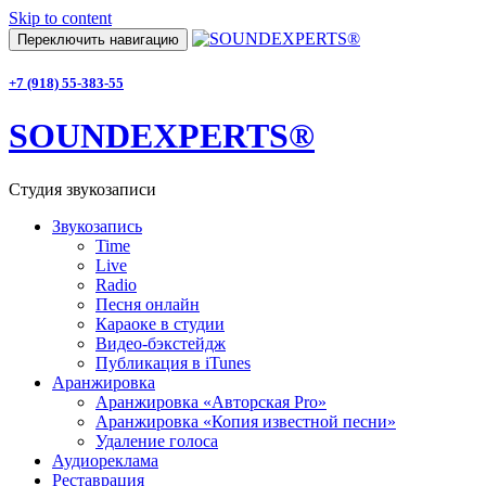
Skip to content
Переключить навигацию
+7 (918) 55-383-55
SOUNDEXPERTS®
Студия звукозаписи
Звукозапись
Time
Live
Radio
Песня онлайн
Караоке в студии
Видео-бэкстейдж
Публикация в iTunes
Аранжировка
Аранжировка «Авторская Pro»
Аранжировка «Копия известной песни»
Удаление голоса
Аудиореклама
Реставрация