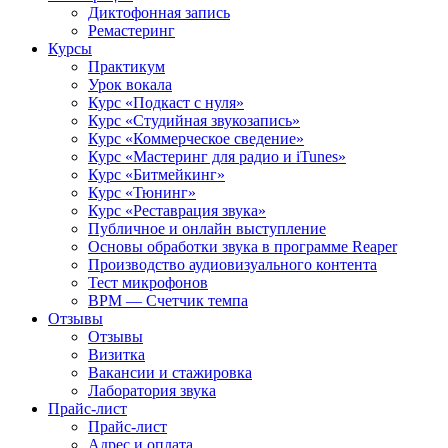
Диктофонная запись
Ремастеринг
Курсы
Практикум
Урок вокала
Курс «Подкаст с нуля»
Курс «Студийная звукозапись»
Курс «Коммерческое сведение»
Курс «Мастеринг для радио и iTunes»
Курс «Битмейкинг»
Курс «Тюнинг»
Курс «Реставрация звука»
Публичное и онлайн выступление
Основы обработки звука в программе Reaper
Производство аудиовизуального контента
Тест микрофонов
BPM — Счетчик темпа
Отзывы
Отзывы
Визитка
Вакансии и стажировка
Лаборатория звука
Прайс-лист
Прайс-лист
Адрес и оплата