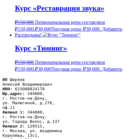
Курс «Реставрация звука»
₽
150,000
Первоначальная цена составляла
₽150,000.
₽
38,000
Текущая цена: ₽38,000.
Добавить
Распродажа!
Курс «Тюнинг»
₽
150,000
Первоначальная цена составляла
₽150,000.
₽
38,000
Текущая цена: ₽38,000.
Добавить
ИП
 Ширяев

ИНН:
Юр.адрес:
 344000,

г. Ростов-на-Дону,

ул. Малюгиной, д.276,

Филиал 1:
 344000,

г. Ростов-на-Дону,

Филиал 2:
 129515,

г. Москва, ул. Академика

Королёва, 13с1,