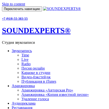
Skip to content
Переключить навигацию
+7 (918) 55-383-55
SOUNDEXPERTS®
Студия звукозаписи
Звукозапись
Time
Live
Radio
Песня онлайн
Караоке в студии
Видео-бэкстейдж
Публикация в iTunes
Аранжировка
Аранжировка «Авторская Pro»
Аранжировка «Копия известной песни»
Удаление голоса
Аудиореклама
Реставрация