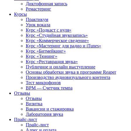
Диктофонная запись
Ремастеринг
Курсы
Практикум
Урок вокала
Курс «Подкаст с нуля»
Курс «Студийная звукозапись»
Курс «Коммерческое сведение»
Курс «Мастеринг для радио и iTunes»
Курс «Битмейкинг»
Курс «Тюнинг»
Курс «Реставрация звука»
Публичное и онлайн выступление
Основы обработки звука в программе Reaper
Производство аудиовизуального контента
Тест микрофонов
BPM — Счетчик темпа
Отзывы
Отзывы
Визитка
Вакансии и стажировка
Лаборатория звука
Прайс-лист
Прайс-лист
Адрес и оплата