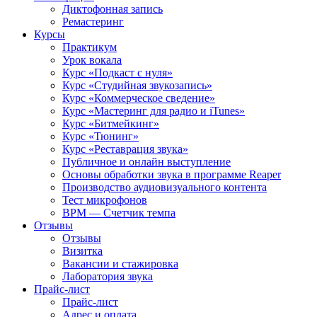
Диктофонная запись
Ремастеринг
Курсы
Практикум
Урок вокала
Курс «Подкаст с нуля»
Курс «Студийная звукозапись»
Курс «Коммерческое сведение»
Курс «Мастеринг для радио и iTunes»
Курс «Битмейкинг»
Курс «Тюнинг»
Курс «Реставрация звука»
Публичное и онлайн выступление
Основы обработки звука в программе Reaper
Производство аудиовизуального контента
Тест микрофонов
BPM — Счетчик темпа
Отзывы
Отзывы
Визитка
Вакансии и стажировка
Лаборатория звука
Прайс-лист
Прайс-лист
Адрес и оплата