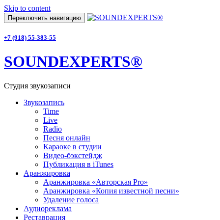
Skip to content
Переключить навигацию
+7 (918) 55-383-55
SOUNDEXPERTS®
Студия звукозаписи
Звукозапись
Time
Live
Radio
Песня онлайн
Караоке в студии
Видео-бэкстейдж
Публикация в iTunes
Аранжировка
Аранжировка «Авторская Pro»
Аранжировка «Копия известной песни»
Удаление голоса
Аудиореклама
Реставрация