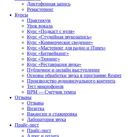
Диктофонная запись
Ремастеринг
Курсы
Практикум
Урок вокала
Курс «Подкаст с нуля»
Курс «Студийная звукозапись»
Курс «Коммерческое сведение»
Курс «Мастеринг для радио и iTunes»
Курс «Битмейкинг»
Курс «Тюнинг»
Курс «Реставрация звука»
Публичное и онлайн выступление
Основы обработки звука в программе Reaper
Производство аудиовизуального контента
Тест микрофонов
BPM — Счетчик темпа
Отзывы
Отзывы
Визитка
Вакансии и стажировка
Лаборатория звука
Прайс-лист
Прайс-лист
Адрес и оплата