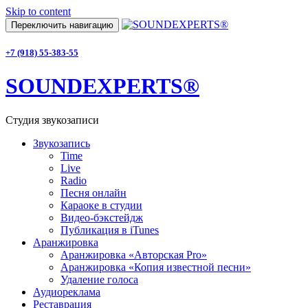
Skip to content
Переключить навигацию
+7 (918) 55-383-55
SOUNDEXPERTS®
Студия звукозаписи
Звукозапись
Time
Live
Radio
Песня онлайн
Караоке в студии
Видео-бэкстейдж
Публикация в iTunes
Аранжировка
Аранжировка «Авторская Pro»
Аранжировка «Копия известной песни»
Удаление голоса
Аудиореклама
Реставрация