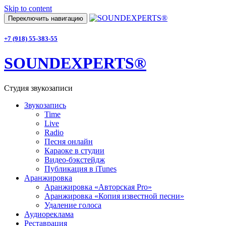
Skip to content
Переключить навигацию
+7 (918) 55-383-55
SOUNDEXPERTS®
Студия звукозаписи
Звукозапись
Time
Live
Radio
Песня онлайн
Караоке в студии
Видео-бэкстейдж
Публикация в iTunes
Аранжировка
Аранжировка «Авторская Pro»
Аранжировка «Копия известной песни»
Удаление голоса
Аудиореклама
Реставрация