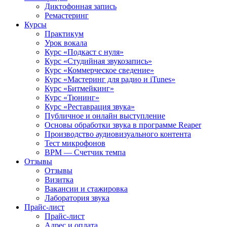
Диктофонная запись
Ремастеринг
Курсы
Практикум
Урок вокала
Курс «Подкаст с нуля»
Курс «Студийная звукозапись»
Курс «Коммерческое сведение»
Курс «Мастеринг для радио и iTunes»
Курс «Битмейкинг»
Курс «Тюнинг»
Курс «Реставрация звука»
Публичное и онлайн выступление
Основы обработки звука в программе Reaper
Производство аудиовизуального контента
Тест микрофонов
BPM — Счетчик темпа
Отзывы
Отзывы
Визитка
Вакансии и стажировка
Лаборатория звука
Прайс-лист
Прайс-лист
Адрес и оплата