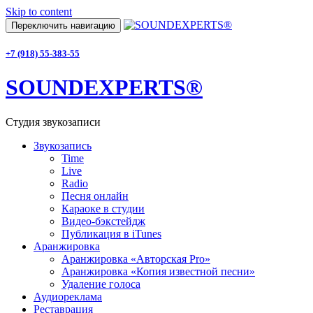
Skip to content
Переключить навигацию
+7 (918) 55-383-55
SOUNDEXPERTS®
Студия звукозаписи
Звукозапись
Time
Live
Radio
Песня онлайн
Караоке в студии
Видео-бэкстейдж
Публикация в iTunes
Аранжировка
Аранжировка «Авторская Pro»
Аранжировка «Копия известной песни»
Удаление голоса
Аудиореклама
Реставрация