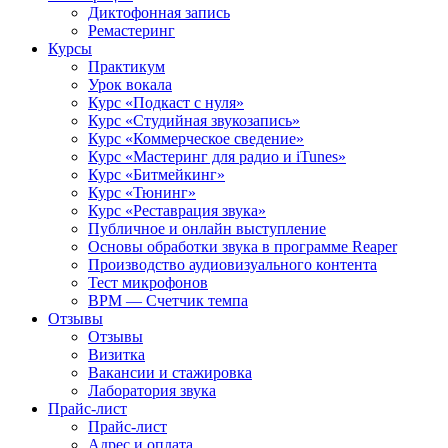
Диктофонная запись
Ремастеринг
Курсы
Практикум
Урок вокала
Курс «Подкаст с нуля»
Курс «Студийная звукозапись»
Курс «Коммерческое сведение»
Курс «Мастеринг для радио и iTunes»
Курс «Битмейкинг»
Курс «Тюнинг»
Курс «Реставрация звука»
Публичное и онлайн выступление
Основы обработки звука в программе Reaper
Производство аудиовизуального контента
Тест микрофонов
BPM — Счетчик темпа
Отзывы
Отзывы
Визитка
Вакансии и стажировка
Лаборатория звука
Прайс-лист
Прайс-лист
Адрес и оплата