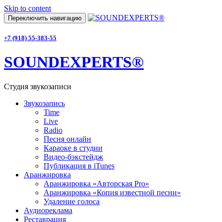
Skip to content
Переключить навигацию
+7 (918) 55-383-55
SOUNDEXPERTS®
Студия звукозаписи
Звукозапись
Time
Live
Radio
Песня онлайн
Караоке в студии
Видео-бэкстейдж
Публикация в iTunes
Аранжировка
Аранжировка «Авторская Pro»
Аранжировка «Копия известной песни»
Удаление голоса
Аудиореклама
Реставрация