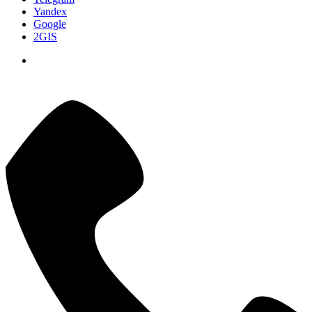
Yandex
Google
2GIS