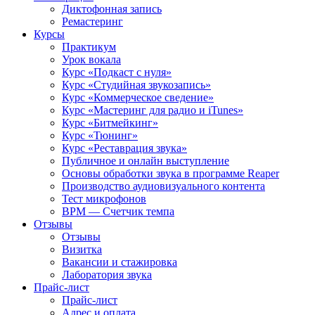
Диктофонная запись
Ремастеринг
Курсы
Практикум
Урок вокала
Курс «Подкаст с нуля»
Курс «Студийная звукозапись»
Курс «Коммерческое сведение»
Курс «Мастеринг для радио и iTunes»
Курс «Битмейкинг»
Курс «Тюнинг»
Курс «Реставрация звука»
Публичное и онлайн выступление
Основы обработки звука в программе Reaper
Производство аудиовизуального контента
Тест микрофонов
BPM — Счетчик темпа
Отзывы
Отзывы
Визитка
Вакансии и стажировка
Лаборатория звука
Прайс-лист
Прайс-лист
Адрес и оплата