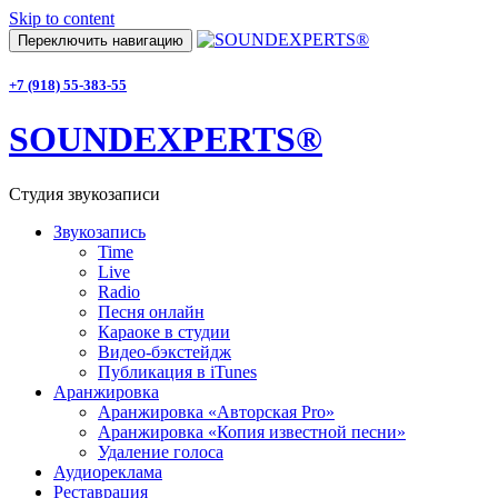
Skip to content
Переключить навигацию
+7 (918) 55-383-55
SOUNDEXPERTS®
Студия звукозаписи
Звукозапись
Time
Live
Radio
Песня онлайн
Караоке в студии
Видео-бэкстейдж
Публикация в iTunes
Аранжировка
Аранжировка «Авторская Pro»
Аранжировка «Копия известной песни»
Удаление голоса
Аудиореклама
Реставрация