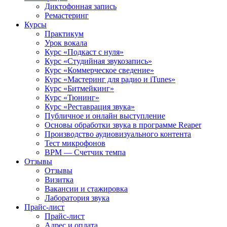
Диктофонная запись
Ремастеринг
Курсы
Практикум
Урок вокала
Курс «Подкаст с нуля»
Курс «Студийная звукозапись»
Курс «Коммерческое сведение»
Курс «Мастеринг для радио и iTunes»
Курс «Битмейкинг»
Курс «Тюнинг»
Курс «Реставрация звука»
Публичное и онлайн выступление
Основы обработки звука в программе Reaper
Производство аудиовизуального контента
Тест микрофонов
BPM — Счетчик темпа
Отзывы
Отзывы
Визитка
Вакансии и стажировка
Лаборатория звука
Прайс-лист
Прайс-лист
Адрес и оплата