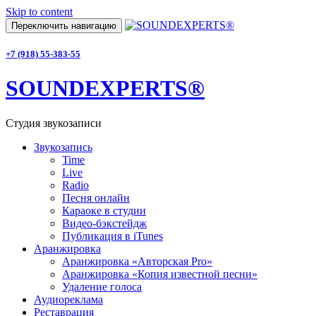
Skip to content
Переключить навигацию
+7 (918) 55-383-55
SOUNDEXPERTS®
Студия звукозаписи
Звукозапись
Time
Live
Radio
Песня онлайн
Караоке в студии
Видео-бэкстейдж
Публикация в iTunes
Аранжировка
Аранжировка «Авторская Pro»
Аранжировка «Копия известной песни»
Удаление голоса
Аудиореклама
Реставрация