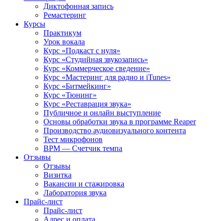
Диктофонная запись
Ремастеринг
Курсы
Практикум
Урок вокала
Курс «Подкаст с нуля»
Курс «Студийная звукозапись»
Курс «Коммерческое сведение»
Курс «Мастеринг для радио и iTunes»
Курс «Битмейкинг»
Курс «Тюнинг»
Курс «Реставрация звука»
Публичное и онлайн выступление
Основы обработки звука в программе Reaper
Производство аудиовизуального контента
Тест микрофонов
BPM — Счетчик темпа
Отзывы
Отзывы
Визитка
Вакансии и стажировка
Лаборатория звука
Прайс-лист
Прайс-лист
Адрес и оплата