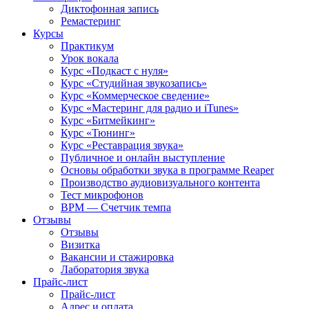
Диктофонная запись
Ремастеринг
Курсы
Практикум
Урок вокала
Курс «Подкаст с нуля»
Курс «Студийная звукозапись»
Курс «Коммерческое сведение»
Курс «Мастеринг для радио и iTunes»
Курс «Битмейкинг»
Курс «Тюнинг»
Курс «Реставрация звука»
Публичное и онлайн выступление
Основы обработки звука в программе Reaper
Производство аудиовизуального контента
Тест микрофонов
BPM — Счетчик темпа
Отзывы
Отзывы
Визитка
Вакансии и стажировка
Лаборатория звука
Прайс-лист
Прайс-лист
Адрес и оплата