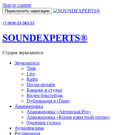
Skip to content
Переключить навигацию
+7 (918) 55-383-55
SOUNDEXPERTS®
Студия звукозаписи
Звукозапись
Time
Live
Radio
Песня онлайн
Караоке в студии
Видео-бэкстейдж
Публикация в iTunes
Аранжировка
Аранжировка «Авторская Pro»
Аранжировка «Копия известной песни»
Удаление голоса
Аудиореклама
Реставрация