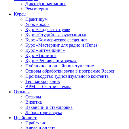
Диктофонная запись
Ремастеринг
Курсы
Практикум
Урок вокала
Курс «Подкаст с нуля»
Курс «Студийная звукозапись»
Курс «Коммерческое сведение»
Курс «Мастеринг для радио и iTunes»
Курс «Битмейкинг»
Курс «Тюнинг»
Курс «Реставрация звука»
Публичное и онлайн выступление
Основы обработки звука в программе Reaper
Производство аудиовизуального контента
Тест микрофонов
BPM — Счетчик темпа
Отзывы
Отзывы
Визитка
Вакансии и стажировка
Лаборатория звука
Прайс-лист
Прайс-лист
Адрес и оплата