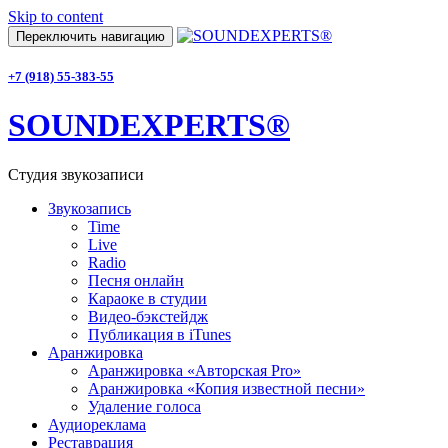
Skip to content
Переключить навигацию
+7 (918) 55-383-55
SOUNDEXPERTS®
Студия звукозаписи
Звукозапись
Time
Live
Radio
Песня онлайн
Караоке в студии
Видео-бэкстейдж
Публикация в iTunes
Аранжировка
Аранжировка «Авторская Pro»
Аранжировка «Копия известной песни»
Удаление голоса
Аудиореклама
Реставрация