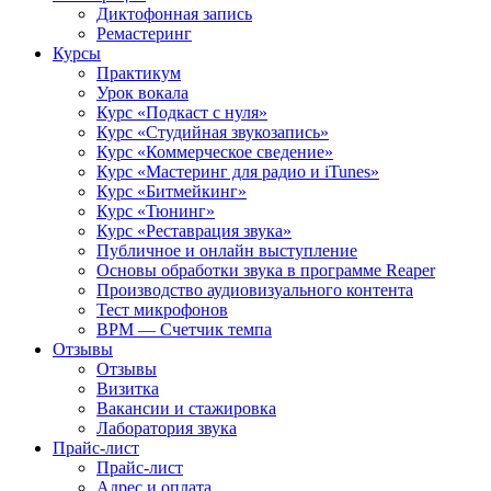
Диктофонная запись
Ремастеринг
Курсы
Практикум
Урок вокала
Курс «Подкаст с нуля»
Курс «Студийная звукозапись»
Курс «Коммерческое сведение»
Курс «Мастеринг для радио и iTunes»
Курс «Битмейкинг»
Курс «Тюнинг»
Курс «Реставрация звука»
Публичное и онлайн выступление
Основы обработки звука в программе Reaper
Производство аудиовизуального контента
Тест микрофонов
BPM — Счетчик темпа
Отзывы
Отзывы
Визитка
Вакансии и стажировка
Лаборатория звука
Прайс-лист
Прайс-лист
Адрес и оплата