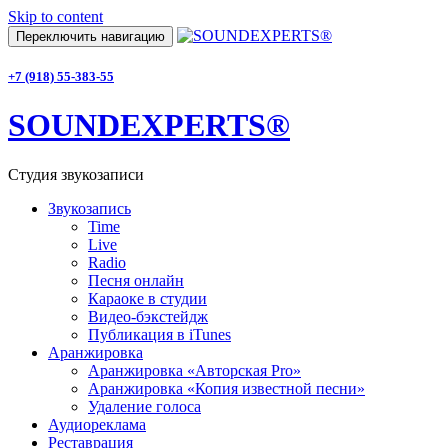
Skip to content
Переключить навигацию
+7 (918) 55-383-55
SOUNDEXPERTS®
Студия звукозаписи
Звукозапись
Time
Live
Radio
Песня онлайн
Караоке в студии
Видео-бэкстейдж
Публикация в iTunes
Аранжировка
Аранжировка «Авторская Pro»
Аранжировка «Копия известной песни»
Удаление голоса
Аудиореклама
Реставрация